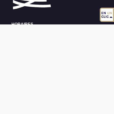
HORAIRES
MARDI :
9H30-12H & 16H00-18H30
MERCREDI :
9H30 & 12H
VENDREDI :
9H30-12H & 16H00-18H30
SAMEDI :
Rencontre élu(e)s sur RDV
CONTACT
02 31 21 74 96
14 rue de l'église, 14400 Sommervieu
Formulaire
MENTIONS LÉGALES
POLITIQUE DE COOKIES
ESPACE PRIVÉ