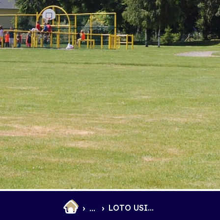
et Infantile
Marchés
LOTO USIBN
...