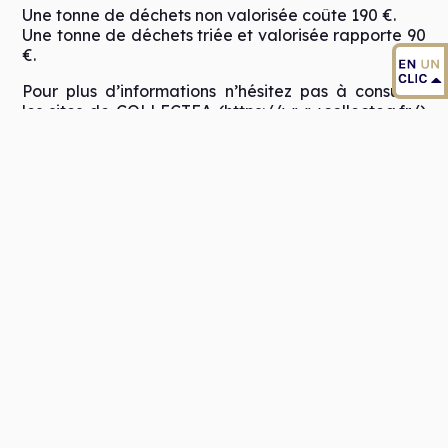
Une tonne de déchets non valorisée coûte 190 €.
Une tonne de déchets triée et valorisée rapporte 90
€.
Pour plus d’informations n’hésitez pas à consulter
les sites de COLLECTEA (
https://www.collectea.fr/
)
et du SEROC (
https://seroc14.fr/
), qui rassemble
toutes les informations utiles et pratiques sur la
collecte des déchets ménagers
Une bonne gestion des déchets est l’affaire de
tous.
Un doute sur le tri de vos déchets ? Toutes les infos
ici
https://seroc14.fr/trier/regles-de-tri/?cn-
reloaded=1