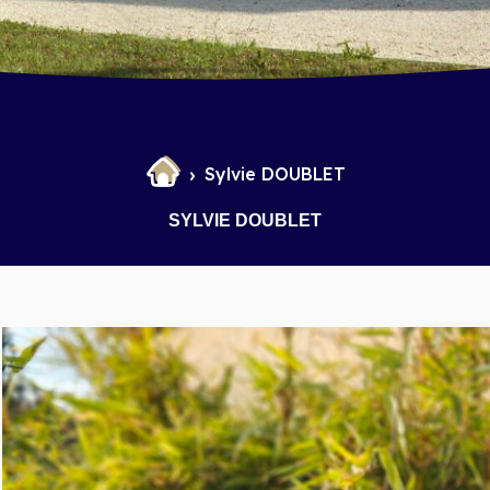
Sylvie DOUBLET
SYLVIE DOUBLET