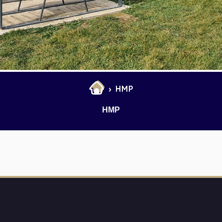
et Infantile
Marchés
HMP
HMP