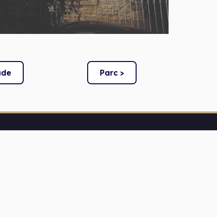
ade
Parc >
00-18H30
16H00-18H30
)s sur RDV