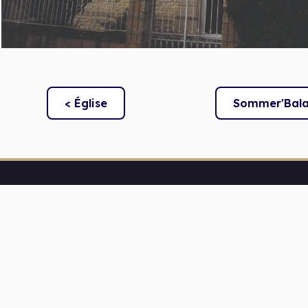
< Église
Sommer'Bal
HORAIRES
MARDI :
9H30-12H & 16H
MERCREDI :
9H30 & 12H
VENDREDI :
9H30-12H & 
SAMEDI :
Rencontre élu(e